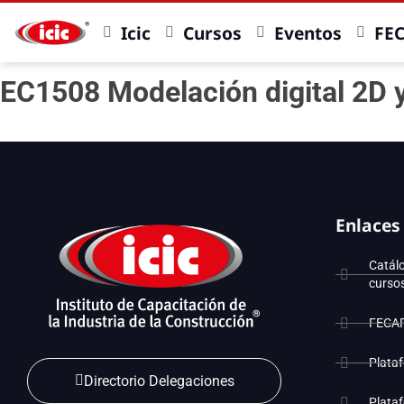
Icic
Cursos
Eventos
FE
EC1508 Modelación digital 2D y
Enlaces
Catál
curso
FECA
Plata
Directorio Delegaciones
Plata