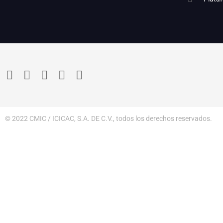
© 2022 CMIC / ICICAC, S.A. DE C.V., todos los derechos reservados.