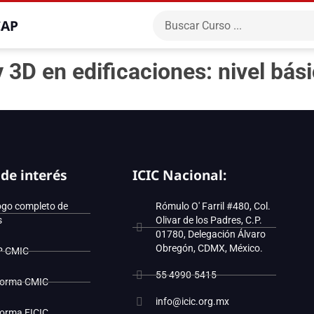
CAP
 3D en edificaciones: nivel bá
 de interés
ICIC Nacional:
ogo completo de
Rómulo O' Farril #480, Col.
s
Olivar de los Padres, C.P.
01780, Delegación Álvaro
Obregón, CDMX, México.
P CMIC
55 4990-5415
forma CMIC
info@icic.org.mx
forma EICIC