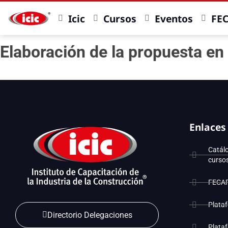
Icic
Cursos
Eventos
FE
Elaboración de la propuesta en 
Enlaces
Catál
curso
FECA
Plata
Directorio Delegaciones
Plata