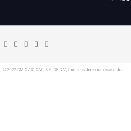
© 2022 CMIC / ICICAC, S.A. DE C.V., todos los derechos reservados.