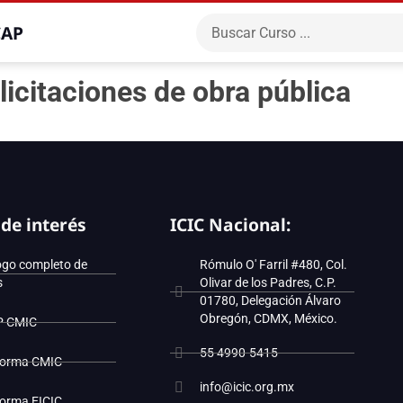
CAP
licitaciones de obra pública
 de interés
ICIC Nacional:
ogo completo de
Rómulo O' Farril #480, Col.
s
Olivar de los Padres, C.P.
01780, Delegación Álvaro
Obregón, CDMX, México.
P CMIC
55 4990-5415
forma CMIC
info@icic.org.mx
forma EICIC