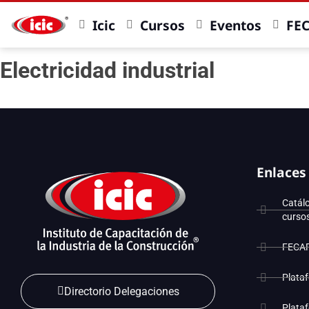
Icic
Cursos
Eventos
FE
Electricidad industrial
Enlaces
Catál
curso
FECA
Plata
Directorio Delegaciones
Plata