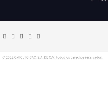
© 2022 CMIC / ICICAC, S.A. DE C.V., todos los derechos reservados.