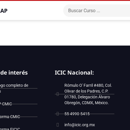
CAP
 de interés
ICIC Nacional:
ogo completo de
Rómulo O' Farril #480, Col.
s
Olivar de los Padres, C.P.
01780, Delegación Álvaro
Obregón, CDMX, México.
P CMIC
55 4990-5415
forma CMIC
info@icic.org.mx
forma EICIC