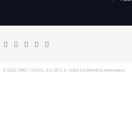
© 2022 CMIC / ICICAC, S.A. DE C.V., todos los derechos reservados.