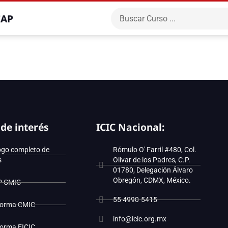
CAP
 de interés
ICIC Nacional:
ogo completo de
Rómulo O' Farril #480, Col.
s
Olivar de los Padres, C.P.
01780, Delegación Álvaro
Obregón, CDMX, México.
P CMIC
55 4990-5415
forma CMIC
info@icic.org.mx
forma EICIC