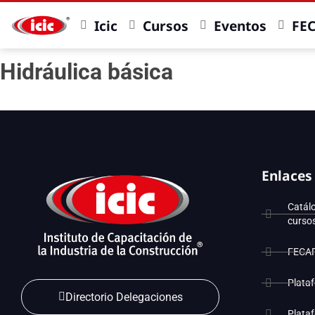
Icic
Cursos
Eventos
FE
Hidráulica básica
Enlaces
Catál
curso
FECA
Plata
Directorio Delegaciones
Plata