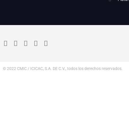
© 2022 CMIC / ICICAC, S.A. DE C.V., todos los derechos reservados.