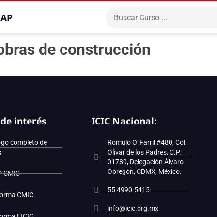
CAP
obras de construcción
 de interés
ICIC Nacional:
ogo completo de
Rómulo O' Farril #480, Col.
s
Olivar de los Padres, C.P.
01780, Delegación Álvaro
Obregón, CDMX, México.
P CMIC
55 4990-5415
forma CMIC
info@icic.org.mx
forma EICIC