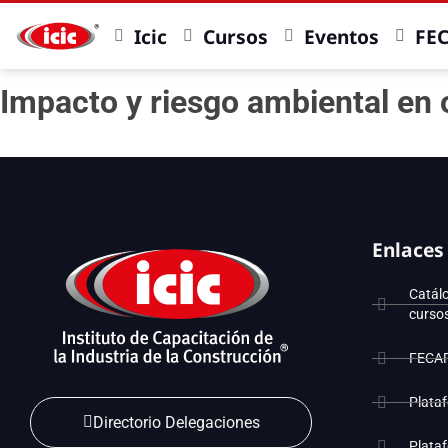
Icic
Cursos
Eventos
FE
Impacto y riesgo ambiental en 
Enlaces
Catál
curso
FECA
Plata
Directorio Delegaciones
Plata