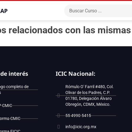
CAP
ios relacionados con las mismas
 de interés
ICIC Nacional:
ogo completo de
Rómulo O' Farril #480, Col.
s
Olivar de los Padres, C.P.
01780, Delegación Álvaro
Obregón, CDMX, México.
P CMIC
55 4990-5415
forma CMIC
info@icic.org.mx
forma EICIC