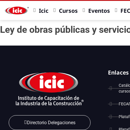
Icic
Cursos
Eventos
FE
Ley de obras públicas y servic
Enlaces
Catál
curso
FECA
Plata
Directorio Delegaciones
Plata