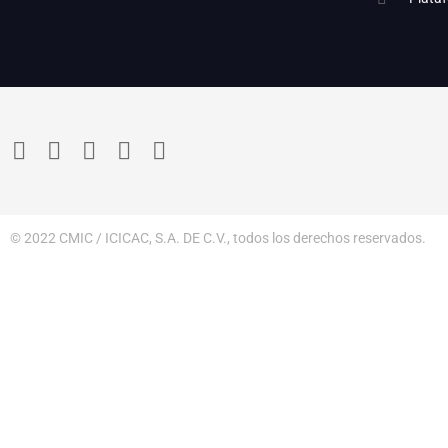
© 2022 CMIC / ICICAC, S.A. DE C.V., todos los derechos reservados.