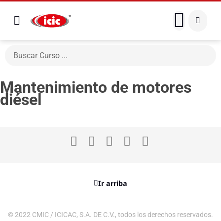
Mantenimiento de motores
diésel
Ir arriba
© 2022 CMIC / ICICAC, S.A. DE C.V., todos los derechos reservados.