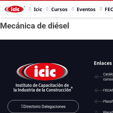
Icic
Cursos
Eventos
FE
Mecánica de diésel
Enlaces
Catál
curso
FECA
Plata
Directorio Delegaciones
Plata