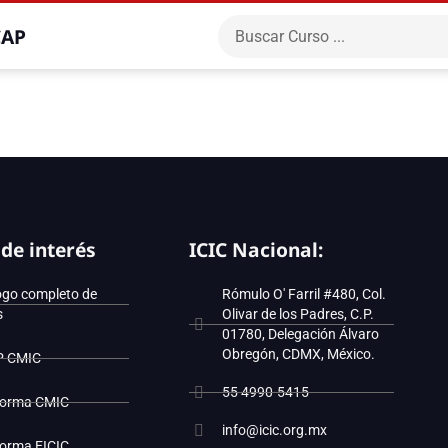
CAP
 de interés
ICIC Nacional:
ogo completo de
Rómulo O' Farril #480, Col.
s
Olivar de los Padres, C.P.
01780, Delegación Álvaro
Obregón, CDMX, México.
P CMIC
55 4990-5415
forma CMIC
info@icic.org.mx
forma EICIC