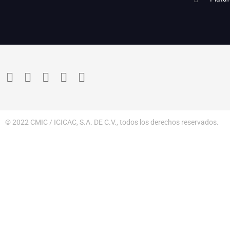
© 2022 CMIC / ICICAC, S.A. DE C.V., todos los derechos reservados.