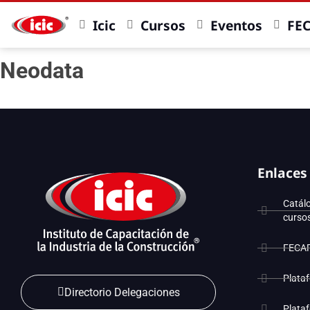
Icic
Cursos
Eventos
FE
Neodata
Enlaces
Catál
curso
FECA
Plata
Directorio Delegaciones
Plata