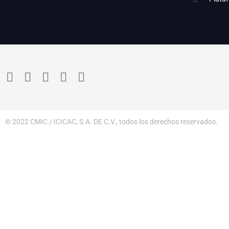
© 2022 CMIC / ICICAC, S.A. DE C.V., todos los derechos reservados.