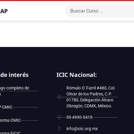
CAP
 de interés
ICIC Nacional:
ogo completo de
Rómulo O' Farril #480, Col.
s
Olivar de los Padres, C.P.
01780, Delegación Álvaro
Obregón, CDMX, México.
P CMIC
55 4990-5415
forma CMIC
info@icic.org.mx
forma EICIC