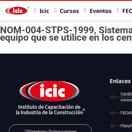
Icic
Cursos
Eventos
FE
NOM-004-STPS-1999, Sistemas d
equipo que se utilice en los cen
Enlaces
Catál
curso
FECA
Plata
Directorio Delegaciones