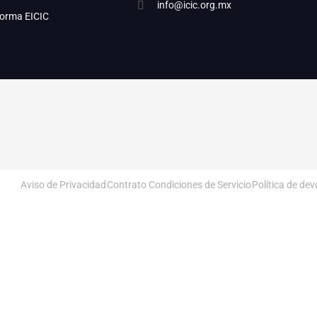
info@icic.org.mx
forma EICIC
Aviso de Privacidad
Contrato Condiciones de Servicio
Política de de