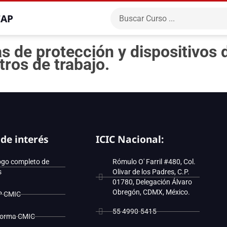
CAP
e protección y dispositivos d
tros de trabajo.
 de interés
ICIC Nacional:
ogo completo de
Rómulo O' Farril #480, Col.
s
Olivar de los Padres, C.P.
01780, Delegación Álvaro
Obregón, CDMX, México.
P CMIC
55 4990-5415
forma CMIC