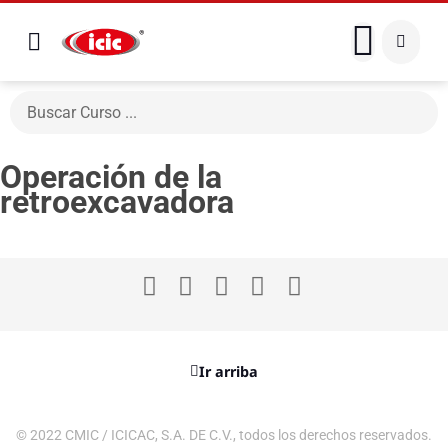
Operación de la
retroexcavadora
Ir arriba
© 2022 CMIC / ICICAC, S.A. DE C.V., todos los derechos reservados.