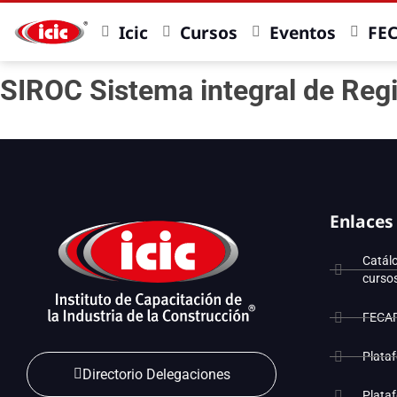
Icic
Cursos
Eventos
FE
SIROC Sistema integral de Reg
Enlaces
Catál
curso
FECA
Plata
Directorio Delegaciones
Plata