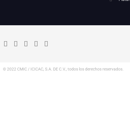
© 2022 CMIC / ICICAC, S.A. DE C.V., todos los derechos reservados.