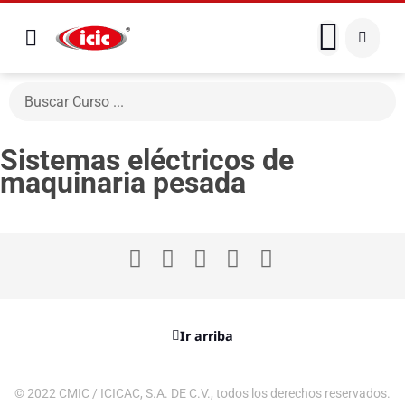
Sistemas eléctricos de
maquinaria pesada
Ir arriba
© 2022 CMIC / ICICAC, S.A. DE C.V., todos los derechos reservados.