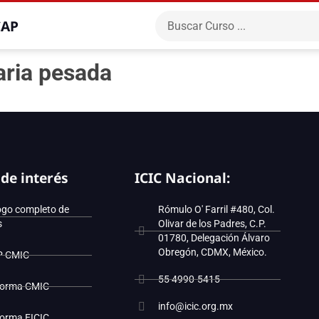
CAP
aria pesada
 de interés
ICIC Nacional:
ogo completo de
Rómulo O' Farril #480, Col.
s
Olivar de los Padres, C.P.
01780, Delegación Álvaro
Obregón, CDMX, México.
P CMIC
55 4990-5415
forma CMIC
info@icic.org.mx
forma EICIC