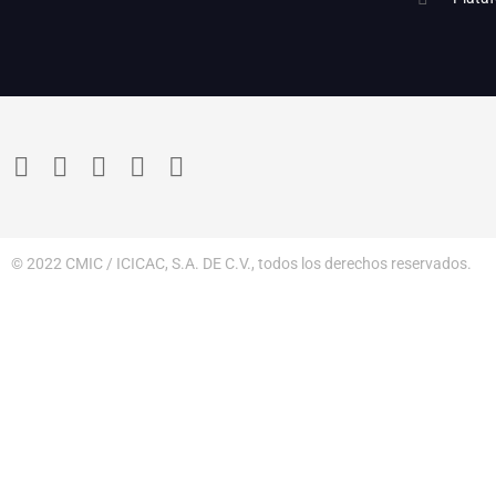
© 2022 CMIC / ICICAC, S.A. DE C.V., todos los derechos reservados.