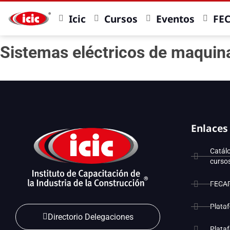
Icic
Cursos
Eventos
FE
Sistemas eléctricos de maquin
Enlaces
Catál
curso
FECA
Plata
Directorio Delegaciones
Plata