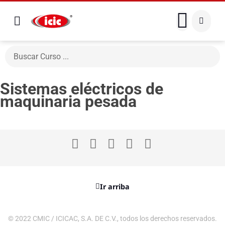
Sistemas eléctricos de
maquinaria pesada
Ir arriba
© 2022 CMIC / ICICAC, S.A. DE C.V., todos los derechos reservados.