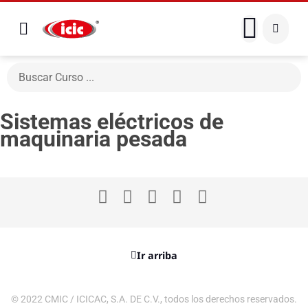
Sistemas eléctricos de
maquinaria pesada
Ir arriba
© 2022 CMIC / ICICAC, S.A. DE C.V., todos los derechos reservados.