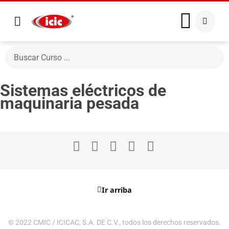
Sistemas eléctricos de
maquinaria pesada
Ir arriba
© 2022 CMIC / ICICAC, S.A. DE C.V., todos los derechos reservados.