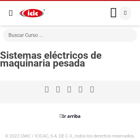
Sistemas eléctricos de
maquinaria pesada
Ir arriba
© 2022 CMIC / ICICAC, S.A. DE C.V., todos los derechos reservados.