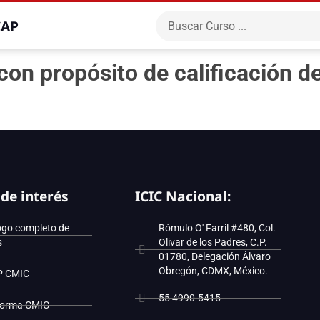
CAP
n propósito de calificación d
 de interés
ICIC Nacional:
ogo completo de
Rómulo O' Farril #480, Col.
s
Olivar de los Padres, C.P.
01780, Delegación Álvaro
Obregón, CDMX, México.
P CMIC
55 4990-5415
forma CMIC