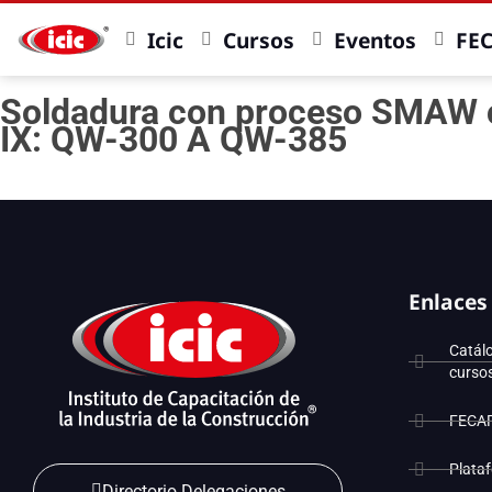
Icic
Cursos
Eventos
FE
Soldadura con proceso SMAW co
IX: QW-300 A QW-385
Enlaces
Catál
curso
FECA
Plata
Directorio Delegaciones