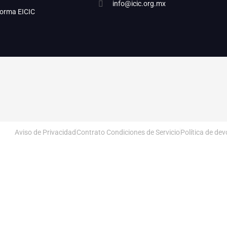
info@icic.org.mx
forma EICIC
Aviso de Privacidad
Contrato Condiciones de Servicio
Política de de