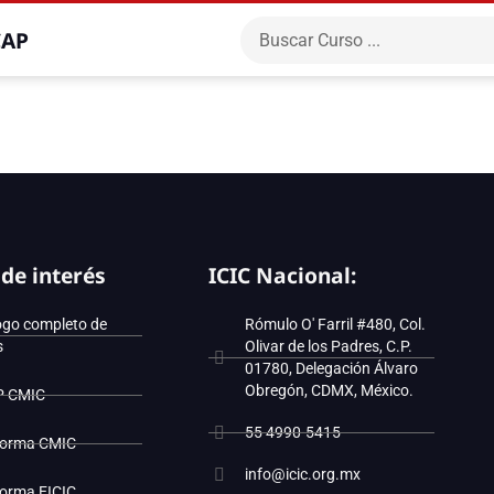
CAP
 de interés
ICIC Nacional:
ogo completo de
Rómulo O' Farril #480, Col.
s
Olivar de los Padres, C.P.
01780, Delegación Álvaro
Obregón, CDMX, México.
P CMIC
55 4990-5415
forma CMIC
info@icic.org.mx
forma EICIC