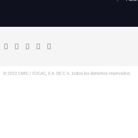
© 2022 CMIC / ICICAC, S.A. DE C.V., todos los derechos reservados.