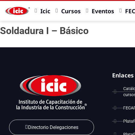
Icic
Cursos
Eventos
FE
Soldadura I – Básico
Enlaces
Catál
curso
FECA
Plata
Directorio Delegaciones
Plata