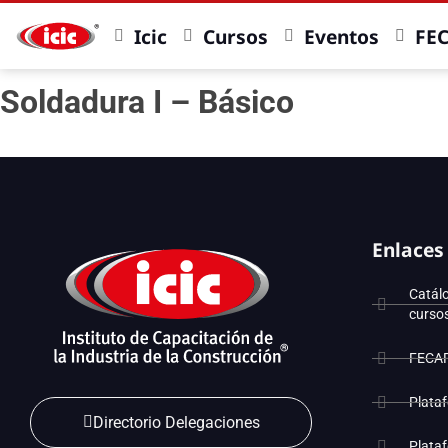
Icic
Cursos
Eventos
FE
Soldadura I – Básico
Enlaces
Catál
curso
FECA
Plata
Directorio Delegaciones
Plata