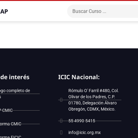
CAP
 de interés
ICIC Nacional:
ogo completo de
Rómulo O' Farril #480, Col.
s
Olivar de los Padres, C.P.
01780, Delegación Álvaro
Obregón, CDMX, México.
P CMIC
55 4990-5415
forma CMIC
info@icic.org.mx
forma EICIC