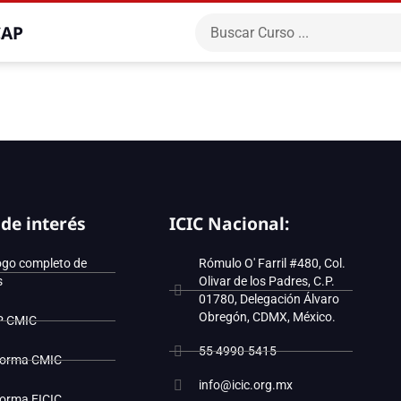
CAP
 de interés
ICIC Nacional:
ogo completo de
Rómulo O' Farril #480, Col.
s
Olivar de los Padres, C.P.
01780, Delegación Álvaro
Obregón, CDMX, México.
P CMIC
55 4990-5415
forma CMIC
info@icic.org.mx
forma EICIC