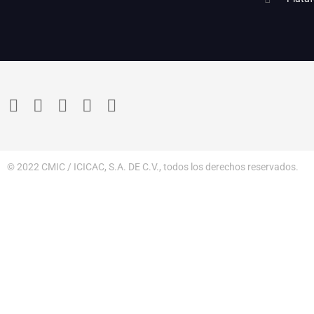
© 2022 CMIC / ICICAC, S.A. DE C.V., todos los derechos reservados.