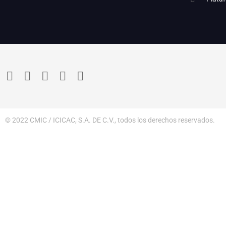
© 2022 CMIC / ICICAC, S.A. DE C.V., todos los derechos reservados.