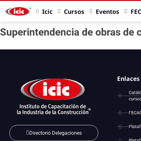
Icic
Cursos
Eventos
FE
Superintendencia de obras de 
Enlaces
Catál
curso
FECA
Plata
Directorio Delegaciones
Plata