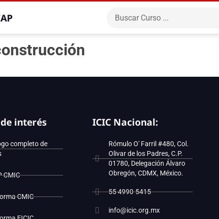
CAP
construcción
 de interés
ICIC Nacional:
ogo completo de
Rómulo O' Farril #480, Col.
s
Olivar de los Padres, C.P.
01780, Delegación Álvaro
Obregón, CDMX, México.
P CMIC
55 4990-5415
forma CMIC
info@icic.org.mx
forma EICIC