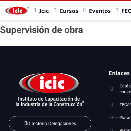
Icic
Cursos
Eventos
FE
Supervisión de obra
Enlaces
Catál
curso
FECA
Plata
Directorio Delegaciones
Plata