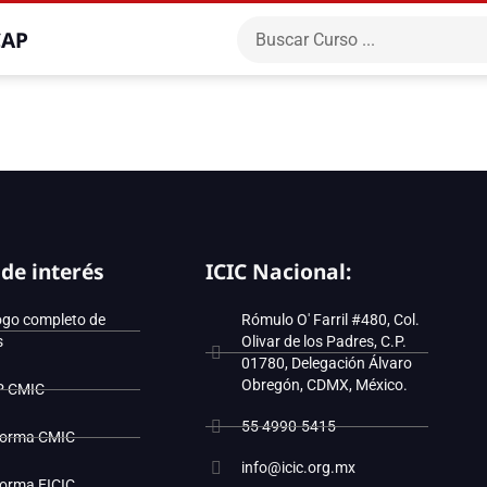
CAP
 de interés
ICIC Nacional:
ogo completo de
Rómulo O' Farril #480, Col.
s
Olivar de los Padres, C.P.
01780, Delegación Álvaro
Obregón, CDMX, México.
P CMIC
55 4990-5415
forma CMIC
info@icic.org.mx
forma EICIC