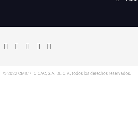
© 2022 CMIC / ICICAC, S.A. DE C.V., todos los derechos reservados.