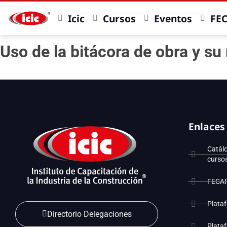
Icic
Cursos
Eventos
FE
Uso de la bitácora de obra y s
Enlaces
Catál
curso
FECA
Plata
Directorio Delegaciones
Plata