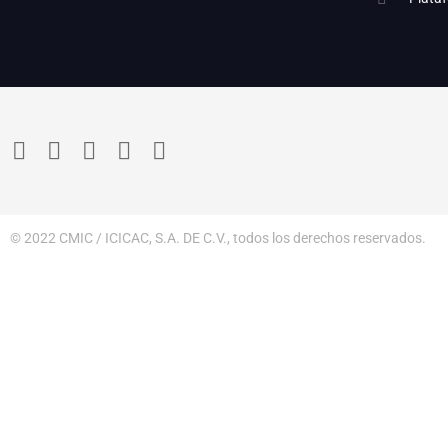
© 2022 CMIC / ICICAC, S.A. DE C.V., todos los derechos reservados.