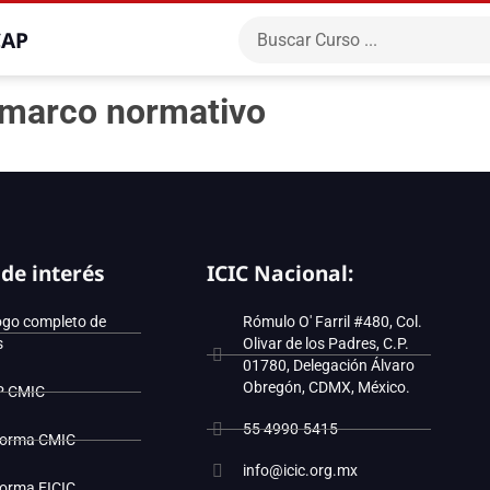
CAP
u marco normativo
 de interés
ICIC Nacional:
ogo completo de
Rómulo O' Farril #480, Col.
s
Olivar de los Padres, C.P.
01780, Delegación Álvaro
Obregón, CDMX, México.
P CMIC
55 4990-5415
forma CMIC
info@icic.org.mx
forma EICIC