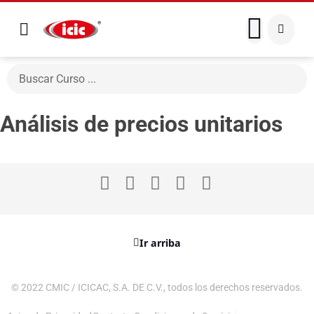
Análisis de precios unitarios
Ir arriba
© 2022 CMIC / ICICAC, S.A. DE C.V., todos los derechos reservados.