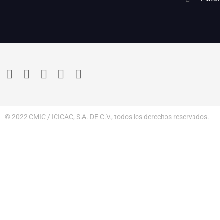
© 2022 CMIC / ICICAC, S.A. DE C.V., todos los derechos reservados.