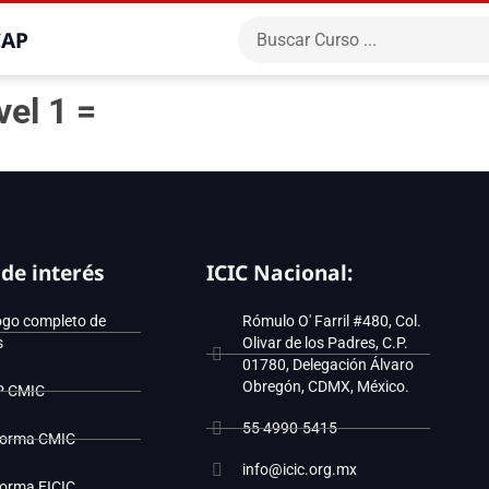
CAP
el 1 =
 de interés
ICIC Nacional:
ogo completo de
Rómulo O' Farril #480, Col.
s
Olivar de los Padres, C.P.
01780, Delegación Álvaro
Obregón, CDMX, México.
P CMIC
55 4990-5415
forma CMIC
info@icic.org.mx
forma EICIC