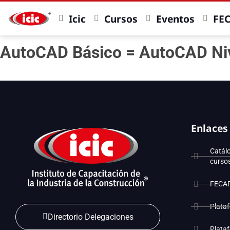
Icic
Cursos
Eventos
FE
AutoCAD Básico = AutoCAD Niv
Enlaces
Catál
curso
FECA
Plata
Directorio Delegaciones
Plata