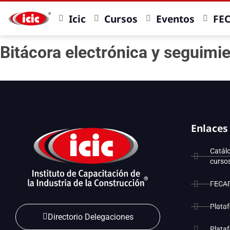
Icic
Cursos
Eventos
FE
Bitácora electrónica y seguimi
Enlaces
Catál
curso
FECA
Plata
Directorio Delegaciones
Plata