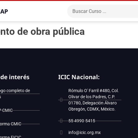
CAP
ento de obra pública
 de interés
ICIC Nacional:
ogo completo de
Rómulo O' Farril #480, Col.
s
Olivar de los Padres, C.P.
01780, Delegación Álvaro
Obregón, CDMX, México.
P CMIC
55 4990-5415
forma CMIC
info@icic.org.mx
forma EICIC