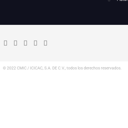
© 2022 CMIC / ICICAC, S.A. DE C.V., todos los derechos reservados.