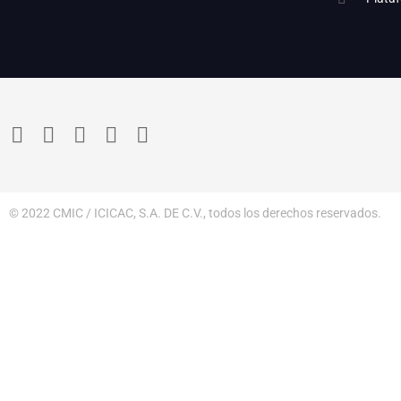
© 2022 CMIC / ICICAC, S.A. DE C.V., todos los derechos reservados.