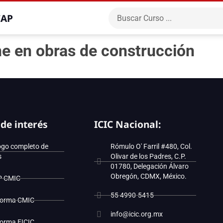
CAP
ene en obras de construcción
 de interés
ICIC Nacional:
ogo completo de
Rómulo O' Farril #480, Col.
s
Olivar de los Padres, C.P.
01780, Delegación Álvaro
Obregón, CDMX, México.
P CMIC
55 4990-5415
forma CMIC
info@icic.org.mx
forma EICIC