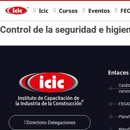
Icic
Cursos
Eventos
FE
Control de la seguridad e higi
Enlaces
Catál
curso
FECA
Plata
Directorio Delegaciones
Plata