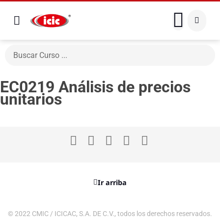
EC0219 Análisis de precios
unitarios
Ir arriba
© 2022 CMIC / ICICAC, S.A. DE C.V., todos los derechos reservados.