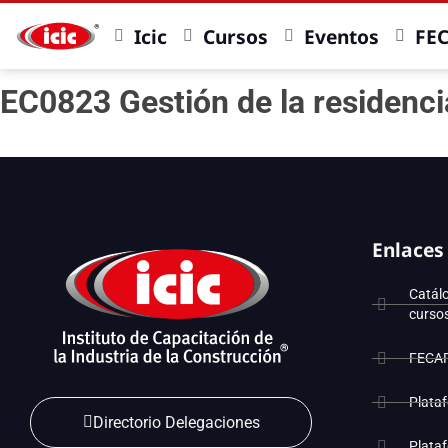
Icic
Cursos
Eventos
FE
EC0823 Gestión de la residenci
Enlaces
Catál
curso
FECA
Plata
Directorio Delegaciones
Plata