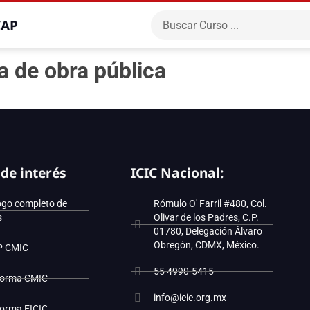
CAP
a de obra pública
 de interés
ICIC Nacional:
ogo completo de
Rómulo O' Farril #480, Col.
s
Olivar de los Padres, C.P.
01780, Delegación Álvaro
Obregón, CDMX, México.
P CMIC
55 4990-5415
forma CMIC
info@icic.org.mx
forma EICIC