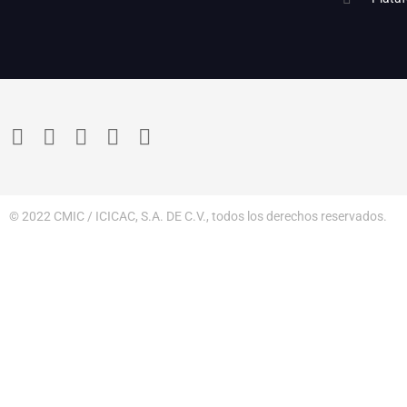
© 2022 CMIC / ICICAC, S.A. DE C.V., todos los derechos reservados.