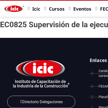
Icic
Cursos
Eventos
FE
EC0825 Supervisión de la ejecu
Enlaces
Catál
curso
FECA
Plata
Directorio Delegaciones
Plata