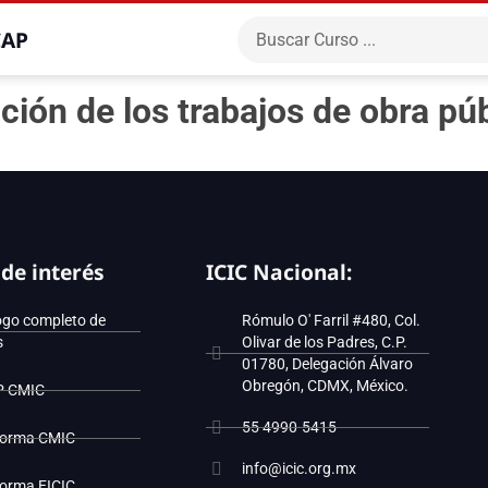
CAP
ción de los trabajos de obra pú
 de interés
ICIC Nacional:
ogo completo de
Rómulo O' Farril #480, Col.
s
Olivar de los Padres, C.P.
01780, Delegación Álvaro
Obregón, CDMX, México.
P CMIC
55 4990-5415
forma CMIC
info@icic.org.mx
forma EICIC