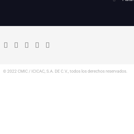
© 2022 CMIC / ICICAC, S.A. DE C.V., todos los derechos reservados.