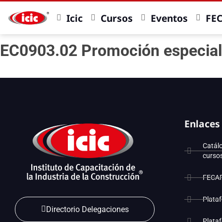
Icic
Cursos
Eventos
FE
EC0903.02 Promoción especial
Enlaces
Catál
curso
FECA
Plata
Directorio Delegaciones
Plata