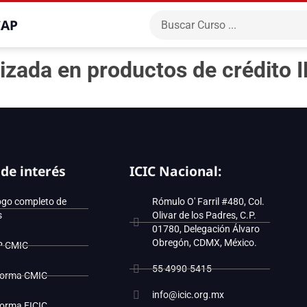
CAP
izada en productos de crédito
 de interés
ICIC Nacional:
ogo completo de
Rómulo O' Farril #480, Col.
s
Olivar de los Padres, C.P.
01780, Delegación Álvaro
Obregón, CDMX, México.
P CMIC
55 4990-5415
forma CMIC
info@icic.org.mx
forma EICIC