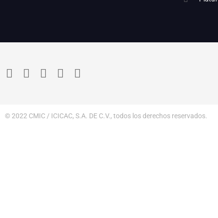
© 2022 CMIC / ICICAC, S.A. DE C.V., todos los derechos reservados.