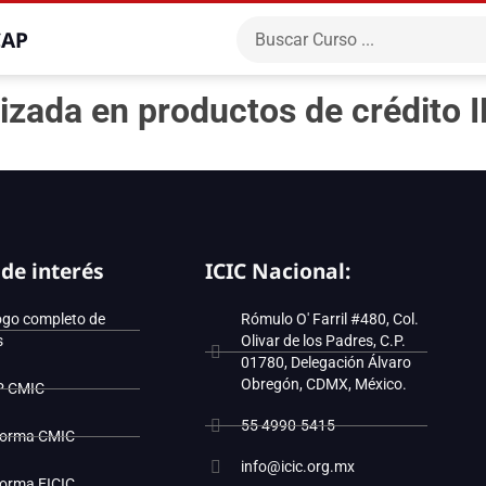
CAP
izada en productos de crédito
 de interés
ICIC Nacional:
ogo completo de
Rómulo O' Farril #480, Col.
s
Olivar de los Padres, C.P.
01780, Delegación Álvaro
Obregón, CDMX, México.
P CMIC
55 4990-5415
forma CMIC
info@icic.org.mx
forma EICIC