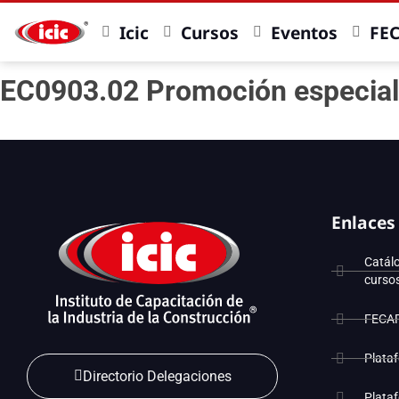
Icic
Cursos
Eventos
FE
EC0903.02 Promoción especial
Enlaces
Catál
curso
FECA
Plata
Directorio Delegaciones
Plata