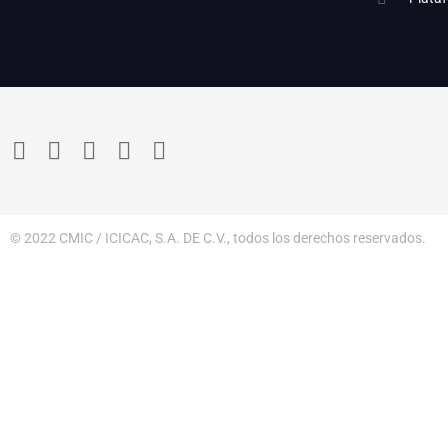
© 2022 CMIC / ICICAC, S.A. DE C.V., todos los derechos reservados.