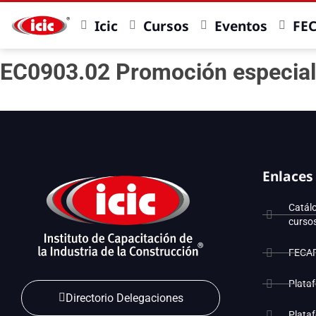
Icic
Cursos
Eventos
FE
EC0903.02 Promoción especial
Enlaces
Catál
curso
FECA
Plata
Directorio Delegaciones
Plata