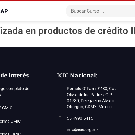
CAP
izada en productos de crédito
 de interés
ICIC Nacional:
ogo completo de
Rómulo O' Farril #480, Col.
s
Olivar de los Padres, C.P.
01780, Delegación Álvaro
Obregón, CDMX, México.
P CMIC
55 4990-5415
forma CMIC
info@icic.org.mx
forma EICIC