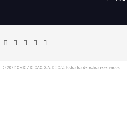
© 2022 CMIC / ICICAC, S.A. DE C.V., todos los derechos reservados.