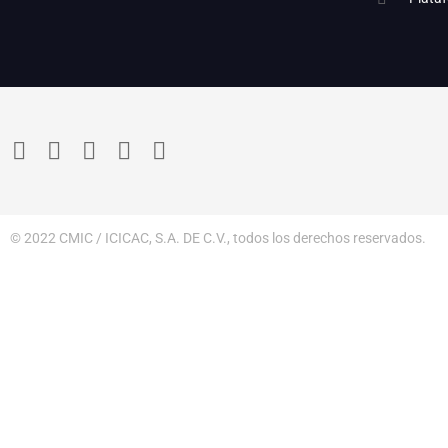
© 2022 CMIC / ICICAC, S.A. DE C.V., todos los derechos reservados.