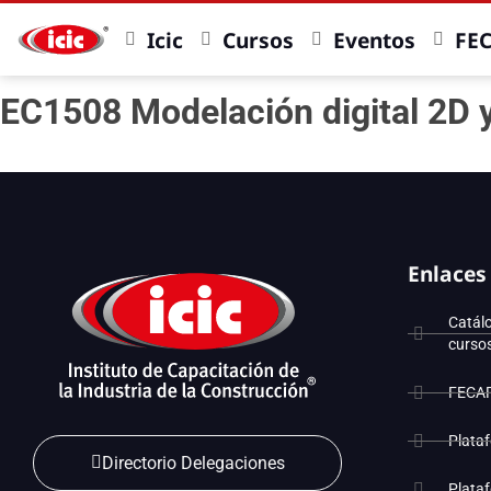
Icic
Cursos
Eventos
FE
EC1508 Modelación digital 2D y
Enlaces
Catál
curso
FECA
Plata
Directorio Delegaciones
Plata