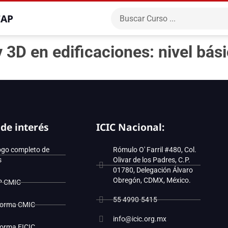
CAP
 3D en edificaciones: nivel bá
 de interés
ICIC Nacional:
ogo completo de
Rómulo O' Farril #480, Col.
s
Olivar de los Padres, C.P.
01780, Delegación Álvaro
Obregón, CDMX, México.
P CMIC
55 4990-5415
forma CMIC
info@icic.org.mx
forma EICIC