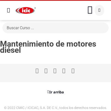
Mantenimiento de motores
diésel
Ir arriba
© 2022 CMIC / ICICAC, S.A. DE C.V., todos los derechos reservados.