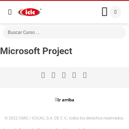
Microsoft Project
Ir arriba
© 2022 CMIC / ICICAC, S.A. DE C.V., todos los derechos reservados.