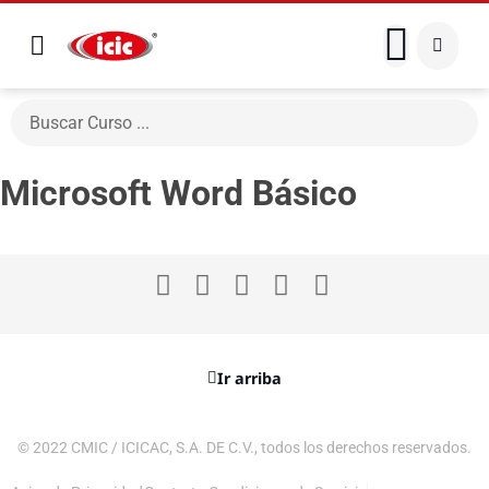
Microsoft Word Básico
Ir arriba
© 2022 CMIC / ICICAC, S.A. DE C.V., todos los derechos reservados.