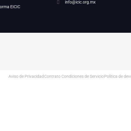
info@icic.org.mx
forma EICIC
Aviso de Privacidad
Contrato Condiciones de Servicio
Política de de