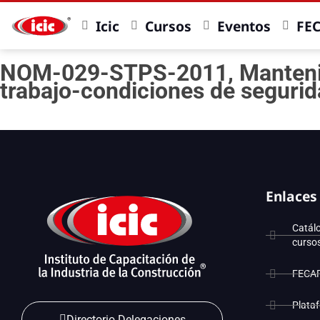
Icic
Cursos
Eventos
FE
NOM-029-STPS-2011, Mantenimie
trabajo-condiciones de seguri
Enlaces
Catál
curso
FECA
Plata
Directorio Delegaciones