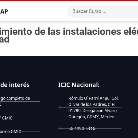
CAP
nto de las instalaciones eléct
dad
 de interés
ICIC Nacional:
ogo completo de
Rómulo O' Farril #480, Col.
s
Olivar de los Padres, C.P.
01780, Delegación Álvaro
Obregón, CDMX, México.
P CMIC
55 4990-5415
forma CMIC