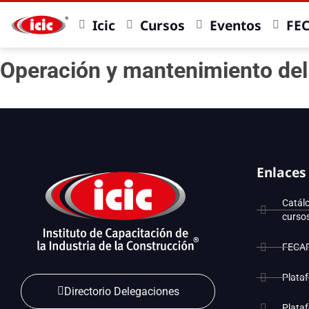
Icic
Cursos
Eventos
FE
Operación y mantenimiento del
Enlaces
Catál
curso
FECA
Plata
Directorio Delegaciones
Plata