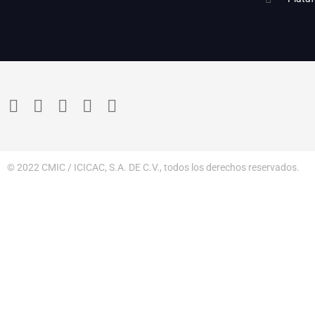
© 2022 CMIC / ICICAC, S.A. DE C.V., todos los derechos reservados.