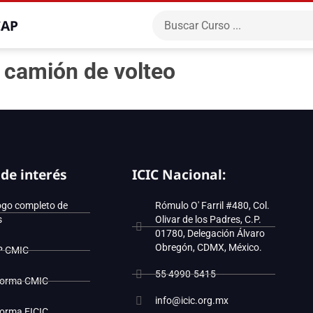
CAP
 camión de volteo
 de interés
ICIC Nacional:
ogo completo de
Rómulo O' Farril #480, Col.
s
Olivar de los Padres, C.P.
01780, Delegación Álvaro
Obregón, CDMX, México.
P CMIC
55 4990-5415
forma CMIC
info@icic.org.mx
forma EICIC