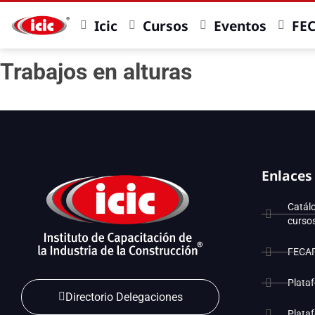
Icic
Cursos
Eventos
FE
Trabajos en alturas
Enlaces
Catál
curso
FECA
Plata
Directorio Delegaciones
Plata