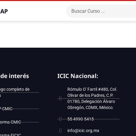
CAP
 de interés
ICIC Nacional:
ogo completo de
Rómulo O' Farril #480, Col.
s
Olivar de los Padres, C.P.
01780, Delegación Álvaro
Obregón, CDMX, México.
P CMIC
55 4990-5415
forma CMIC
info@icic.org.mx
forma EICIC