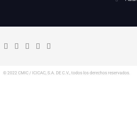
© 2022 CMIC / ICICAC, S.A. DE C.V., todos los derechos reservados.