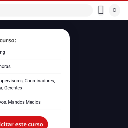
curso:
ing
 horas
Supervisores, Coordinadores,
a, Gerentes
vos
,
Mandos Medios
icitar este curso