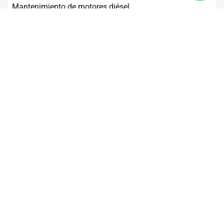
Mantenimiento de motores diésel
40 horas
Operativos
Mecánica de diésel
40 horas
Operativos
Sistema de inyección electrónica en motores a diésel
40 horas
Operativos
Manejo a la defensiva
16 horas
Operativos
Operación de la zanjadora