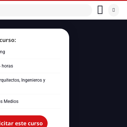
curso:
ing
4 horas
rquitectos, Ingenieros y
s Medios
icitar este curso